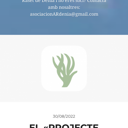
Raset de Dénia i no eres soci? Contacta
amb nosaltres:
asociacionARdenia@gmail.com
30/08/2022
EL «PROJECTE