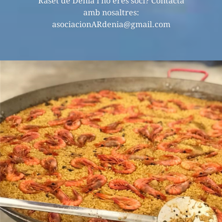
Raset de Dénia i no eres soci? Contacta
amb nosaltres:
asociacionARdenia@gmail.com