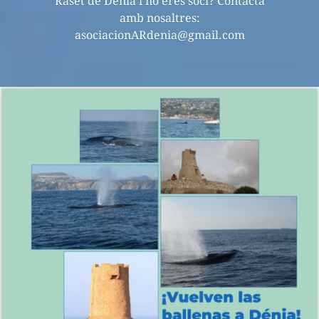
Raset de Dénia i no eres soci? Contacta
amb nosaltres:
asociacionARdenia@gmail.com