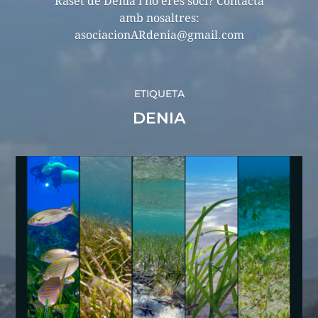
Raset de Dénia i no eres soci? Contacta
amb nosaltres:
asociacionARdenia@gmail.com
ETIQUETA
DENIA