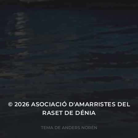
Cultura marinera
Legislación
Medio ambiente
Navegación
Pesca
Seguridad
Social
Uncategorized
© 2026
ASOCIACIÓ D'AMARRISTES DEL
RASET DE DÉNIA
TEMA DE
ANDERS NORÉN