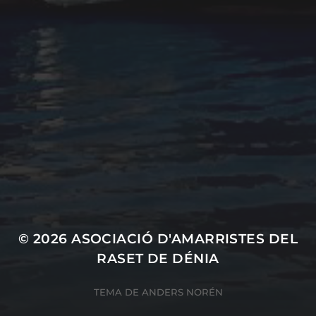
Cultura marinera
Legislación
Medio ambiente
Navegación
Pesca
Seguridad
Social
Uncategorized
© 2026
ASOCIACIÓ D'AMARRISTES DEL
RASET DE DÉNIA
TEMA DE
ANDERS NORÉN