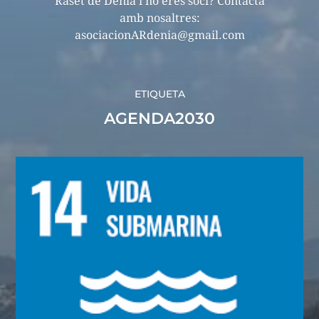
Raset de Dénia i no eres soci? Contacta
amb nosaltres:
asociacionARdenia@gmail.com
ETIQUETA
AGENDA2030