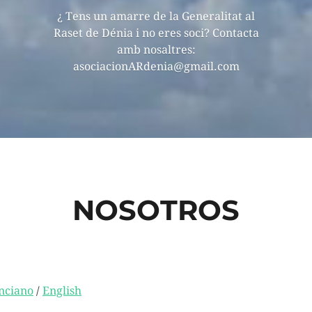
¿ Tens un amarre de la Generalitat al
Raset de Dénia i no eres soci? Contacta
amb nosaltres:
asociacionARdenia@gmail.com
NOSOTROS
nciano
/
English