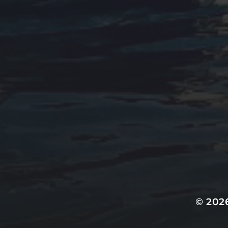
ARTÍCULOS
Cultura marinera
Legislación
Medio ambiente
Navegación
Pesca
Seguridad
Social
Uncategorized
© 202