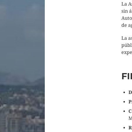
La A
sin 
Auto
de a
La a
públ
expe
F
D
P
C
M
R