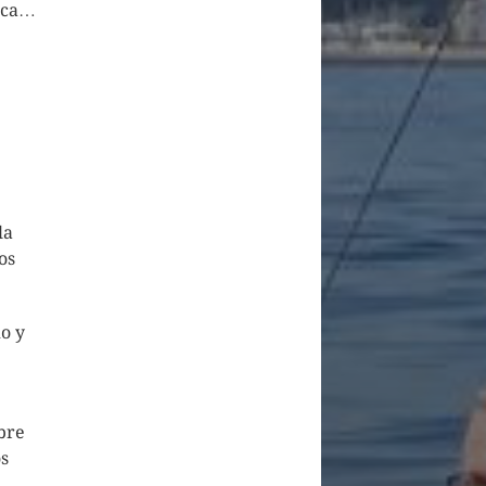
sica…
la
os
o y
bre
os