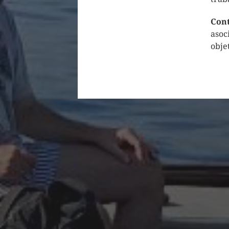
Cont
asoc
obje
INFO POR MES
julio 2026
agosto 2025
mayo 2025
agosto 2024