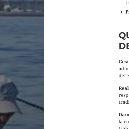
t
P
Q
D
Gest
admi
dere
Real
resp
trad
Damo
la c
trab