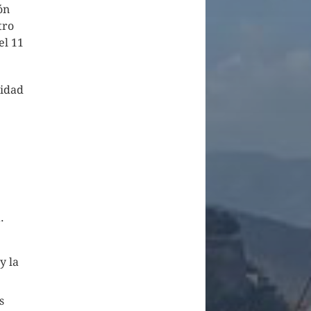
ón
tro
el 11
ridad
.
y la
s