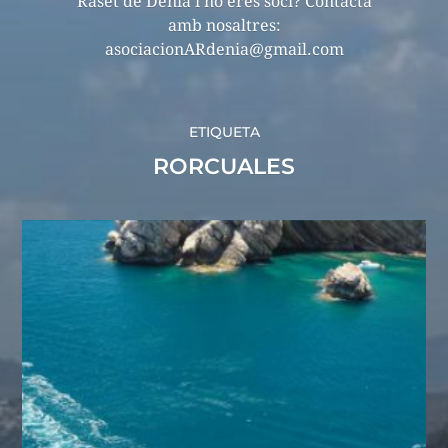
Raset de Dénia i no eres soci? Contacta
amb nosaltres:
asociacionARdenia@gmail.com
ETIQUETA
RORCUALES