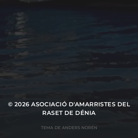
Cultura marinera
Legislación
Medio ambiente
Navegación
Pesca
Seguridad
Social
Uncategorized
© 2026
ASOCIACIÓ D'AMARRISTES DEL
RASET DE DÉNIA
TEMA DE
ANDERS NORÉN