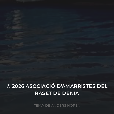
Cultura marinera
Legislación
Medio ambiente
Navegación
Pesca
Seguridad
Social
Uncategorized
© 2026
ASOCIACIÓ D'AMARRISTES DEL
RASET DE DÉNIA
TEMA DE
ANDERS NORÉN