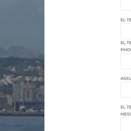
EL T
EL T
PHO
ASSU
EL T
MESS