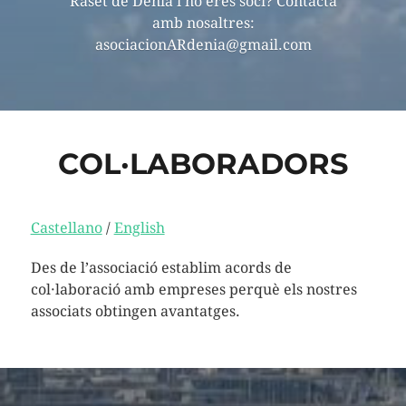
Raset de Dénia i no eres soci? Contacta
amb nosaltres:
asociacionARdenia@gmail.com
COL·LABORADORS
Castellano
/
English
Des de l’associació establim acords de
col·laboració amb empreses perquè els nostres
associats obtingen avantatges.